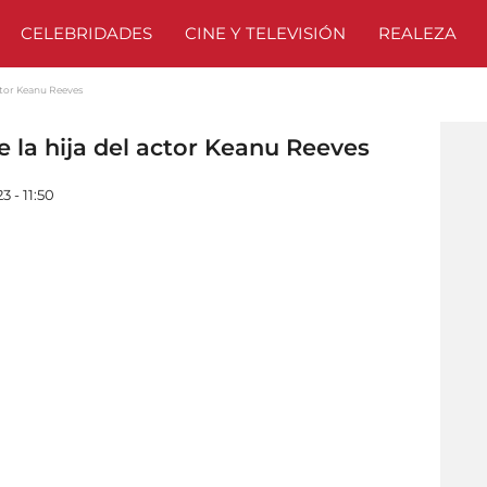
CELEBRIDADES
CINE Y TELEVISIÓN
REALEZA
actor Keanu Reeves
e la hija del actor Keanu Reeves
 - 11:50