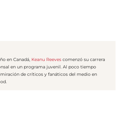
(© Getty Images)
iño en Canadá,
Keanu Reeves
comenzó su carrera
onsal en un programa juvenil. Al poco tiempo
iración de críticos y fanáticos del medio en
od.