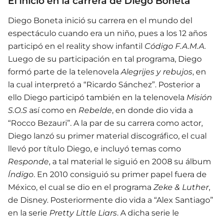
El inicio en la carrera de Diego Boneta
Diego Boneta inició su carrera en el mundo del
espectáculo cuando era un niño, pues a los 12 años
participó en el reality show infantil
Código F.A.M.A
.
Luego de su participación en tal programa, Diego
formó parte de la telenovela
Alegrijes y rebujos
, en
la cual interpretó a “Ricardo Sánchez”. Posterior a
ello Diego participó también en la telenovela
Misión
S.O.S
así como en
Rebelde
, en donde dio vida a
“Rocco Bezauri”. A la par de su carrera como actor,
Diego lanzó su primer material discográfico, el cual
llevó por título Diego, e incluyó temas como
Responde
, a tal material le siguió en 2008 su álbum
Índigo
. En 2010 consiguió su primer papel fuera de
México, el cual se dio en el programa
Zeke & Luther
,
de Disney. Posteriormente dio vida a “Alex Santiago”
en la serie
Pretty Little Liars
. A dicha serie le