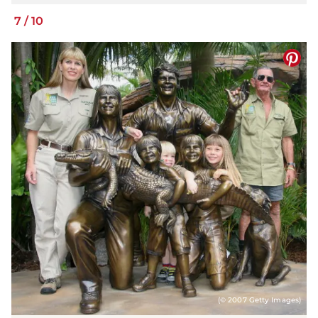
7
/
10
(© 2007 Getty Images)