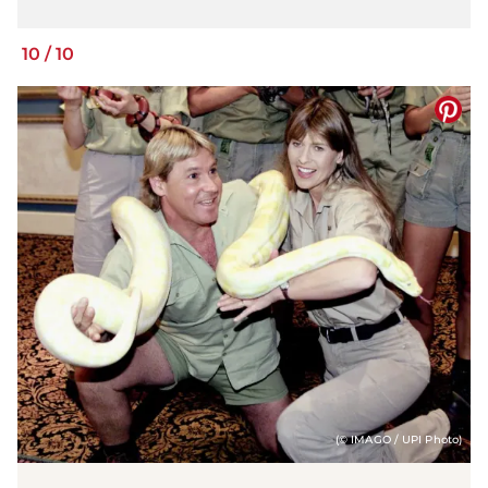
10
/
10
(© IMAGO / UPI Photo)