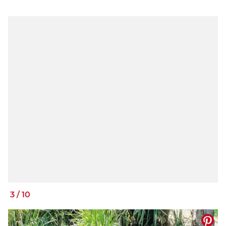
3
/
10