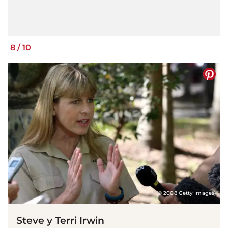
8
/
10
(© 2008 Getty Images)
Steve y Terri Irwin