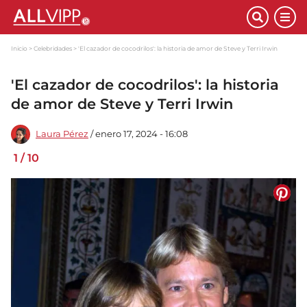
Inicio
Celebridades
'El cazador de cocodrilos': la historia de amor de Steve y Terri Irwin
'El cazador de cocodrilos': la historia
de amor de Steve y Terri Irwin
Laura Pérez
/ enero 17, 2024 - 16:08
1
/
10