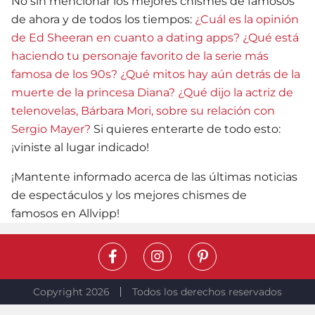
No sin mencionar los mejores chismes de famosos
de ahora y de todos los tiempos:
¿Cuál es la opinión
de Ed Sheeran en cuanto a dating apps?
¿Qué está
haciendo tu personaje favorito de la serie más
famosa de los 90s?
¿Qué mitos hay aún detrás de la
muerte de la princesa Diana?
¿Qué dijo la actriz de
telenovelas, Bárbara Mori, sobre su relación con
Sergio Mayer?
Si quieres enterarte de todo esto:
¡viniste al lugar indicado!
¡Mantente informado acerca de las últimas noticias
de espectáculos y los mejores chismes de
famosos en Allvipp!
Copyright 2026
Todos los derechos reservados