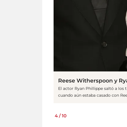
Reese Witherspoon y Rya
El actor Ryan Phillippe saltó a los 
cuando aún estaba casado con Reese
4
/
10