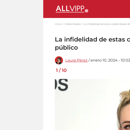
Inicio
Celebridades
La infidelidad de estas celebridades l
La infidelidad de estas 
público
Laura Pérez
/ enero 10, 2024 - 10:0
1
/
10