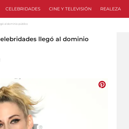
CELEBRIDADES
CINE Y TELEVISIÓN
REALEZA
legó al dominio público
celebridades llegó al dominio
2