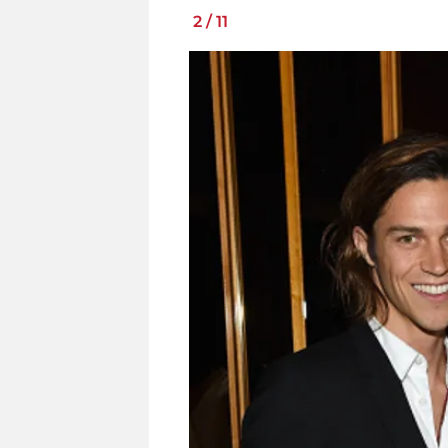
2
/
11