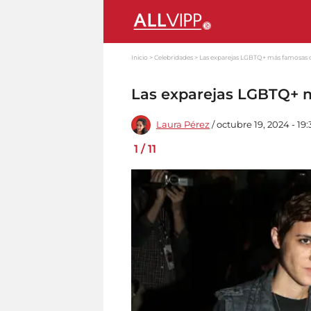
Inicio
Celebridades
Las exparejas LGBTQ+ más famosas 
Las exparejas LGBTQ+ 
Laura Pérez
/ octubre 19, 2024 - 19:
1
/
11