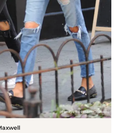
(© imago/E-PRESS PHOTO.com)
Maxwell