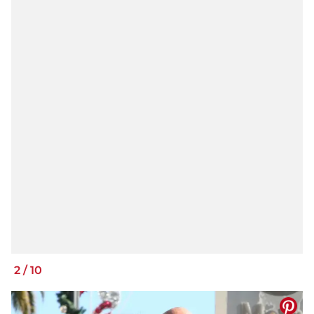
2
/
10