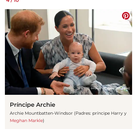
4
/
10
(© Imago images/i Images)
Príncipe Archie
Archie Mountbatten-Windsor (Padres: príncipe Harry y
Meghan Markle
)