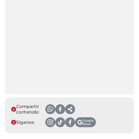
Compartir
contenido:
Google
Síganos:
News