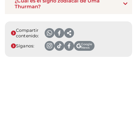
¿Cuál es el signo zodiacal de Uma
Thurman?
Compartir
contenido:
Google
Síganos:
News