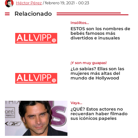
Héctor Pérez
/ febrero 19, 2021 - 00:23
Relacionado
Insólitos...
ESTOS son los nombres de
bebés famosos más
divertidos e inusuales
¡Y son muy guapas!
¿Lo sabías? Ellas son las
mujeres más altas del
mundo de Hollywood
Vaya...
¿QUÉ? Estos actores no
recuerdan haber filmado
sus icónicos papeles