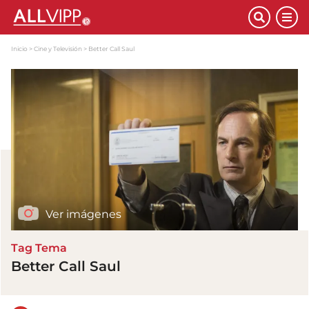
Inicio
Cine y Televisión
Better Call Saul
Ver imágenes
Tag Tema
Better Call Saul