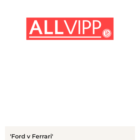
(© imago images/ Everett Collection)
'Ford v Ferrari'