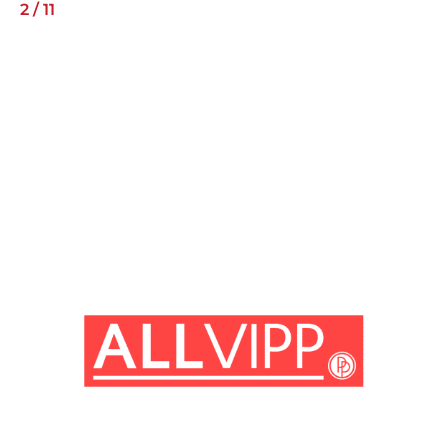
2
/
11