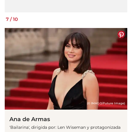
7
/
10
(© IMAGO/Future Image)
Ana de Armas
'Bailarina', dirigida por: Len Wiseman y protagonizada