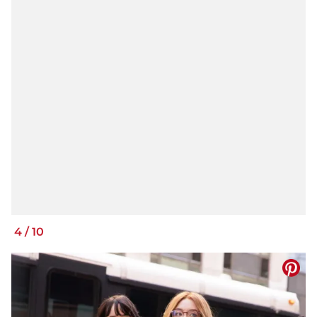
4
/
10