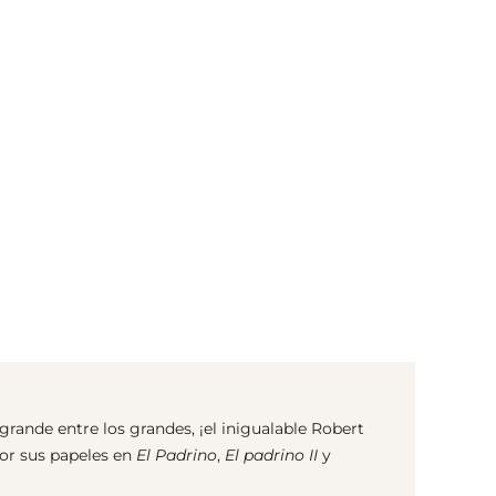
(© Getty Images)
rande entre los grandes, ¡el inigualable Robert
or sus papeles en
El Padrino
,
El padrino II
y