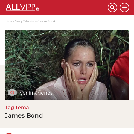
Inicio
Cine y Televisión
James Bond
Ver imágenes
Tag Tema
James Bond