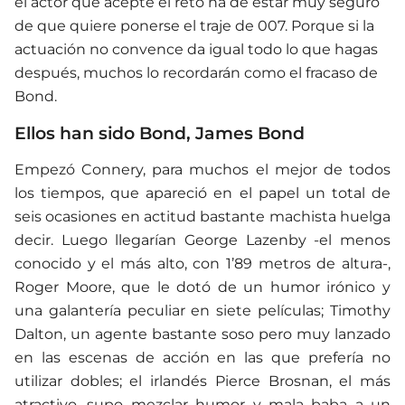
el actor que acepte el reto ha de estar muy seguro
de que quiere ponerse el traje de 007. Porque si la
actuación no convence da igual todo lo que hagas
después, muchos lo recordarán como el fracaso de
Bond.
Ellos han sido Bond, James Bond
Empezó Connery, para muchos el mejor de todos
los tiempos, que apareció en el papel un total de
seis ocasiones en actitud bastante machista huelga
decir. Luego llegarían George Lazenby -el menos
conocido y el más alto, con 1’89 metros de altura-,
Roger Moore, que le dotó de un humor irónico y
una galantería peculiar en siete películas; Timothy
Dalton, un agente bastante soso pero muy lanzado
en las escenas de acción en las que prefería no
utilizar dobles; el irlandés Pierce Brosnan, el más
atractivo, supo mezclar humor y mala baba a un