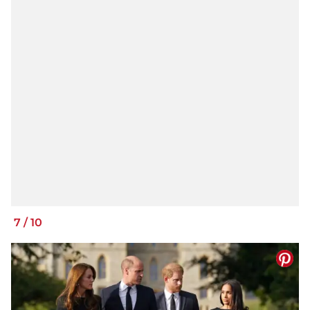
7
/
10