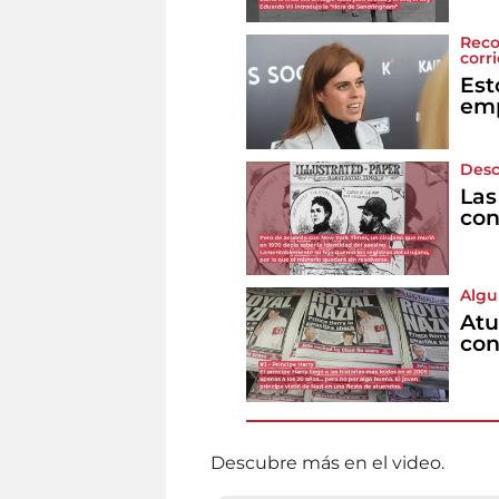
Reco
corr
Est
emp
Desc
Las
con
Algu
Atu
con
Descubre más en el video.