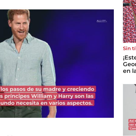
Sin t
¡Est
Geor
en l