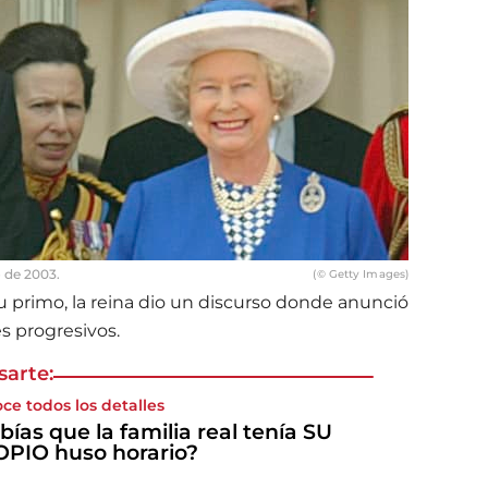
io de 2003.
(© Getty Images)
 su primo, la reina dio un discurso donde anunció
s progresivos.
sarte:
ce todos los detalles
bías que la familia real tenía SU
PIO huso horario?