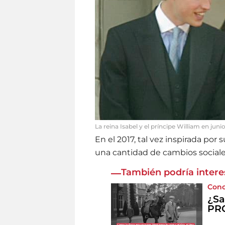
La reina Isabel y el príncipe William en jun
En el 2017, tal vez inspirada por
una cantidad de cambios sociale
También podría intere
Cono
¿Sa
PRO