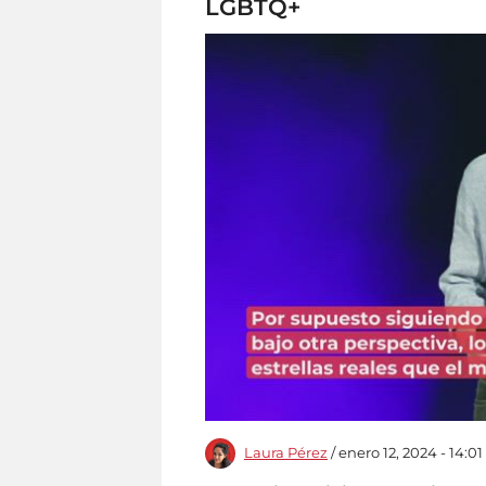
LGBTQ+
Laura Pérez
/ enero 12, 2024 - 14:01