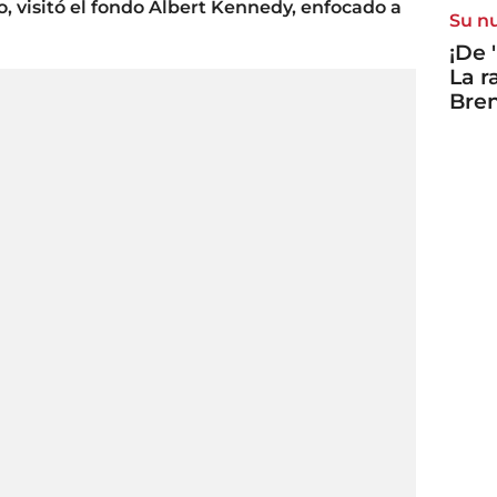
o, visitó el fondo Albert Kennedy, enfocado a
Su n
¡De 
La r
Bre